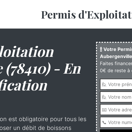
Permis d'Exploitat
oitation
🍾 Votre Permi
Aubergenville
 (78410) - En
Faites finance
0€ de reste à 
fication
on est obligatoire pour tous les
oser un débit de boissons