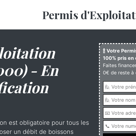
Permis d'Exploitat
oitation
🍾 Votre Permi
100% pris en 
000) - En
Faites finance
0€ de reste à 
fication
on est obligatoire pour tous les
oser un débit de boissons