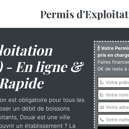
Permis d'Exploitat
oitation
🍾 Votre Permi
pris en charge
 - En ligne &
Faites finance
0€ de reste à 
 Rapide
on est obligatoire pour tous les
oser un débit de boissons
itants, Douai est une ville
uvrir un établissement ? La