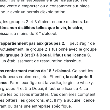
boisson dans un établissement de restauration ne
 une vente à emporter ou à consommer sur place.
pour avoir un permis d’exploitation.
, les groupes 2 et 3 étaient encore distincts.
Le
s non distillées telles que le vin, le cidre,
oissons à moins de 3 ° d’alcool.
n’appartiennent pas aux groupes 2.
Il peut s’agir de
c. Actuellement, le groupe 2 a fusionné avec le groupe
 du groupe 3 (et 2)
à Douai, il faut une licence 3.
s un établissement de restauration classique.
ns renfermant moins de 18 ° d’alcool.
Ce sont les
les liqueurs édulcorées, etc. Et enfin,
la catégorie 5
ance
. Parmi eux figurent la vodka, le gin, le whisky,
 groupe 4 et 5 à Douai, il faut une licence 4. Le
iste les boissons interdites. Ces dernières comptent
es bitters, les goudrons, etc. Il n’y a aucune licence
ant ou dans une entreprise spécifique.