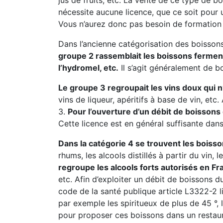
jus de fruits, etc. La vente de ce type de 
nécessite aucune licence, que ce soit pour
Vous n’aurez donc pas besoin de formation 
Dans l’ancienne catégorisation des boissons
groupe 2 rassemblait les boissons fermentée
l’hydromel, etc.
Il s’agit généralement de b
Le groupe 3 regroupait les vins doux qui 
vins de liqueur, apéritifs à base de vin, et
3.
Pour l’ouverture d’un débit de boissons
Cette licence est en général suffisante dan
Dans la catégorie 4 se trouvent les boisso
rhums, les alcools distillés à partir du vin, 
regroupe les alcools forts autorisés en Fr
etc. Afin d’exploiter un débit de boissons du
code de la santé publique article L3322-2 l
par exemple les spiritueux de plus de 45 °, l
pour proposer ces boissons dans un restaur