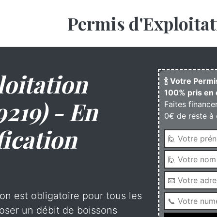
Permis d'Exploitat
oitation
🍾 Votre Permi
100% pris en 
9219) - En
Faites finance
0€ de reste à 
fication
on est obligatoire pour tous les
oser un débit de boissons