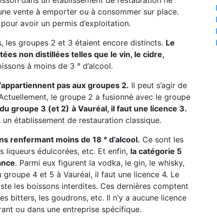
boisson dans un établissement de restauration ne
 une vente à emporter ou à consommer sur place.
pour avoir un permis d’exploitation.
, les groupes 2 et 3 étaient encore distincts.
Le
s non distillées telles que le vin, le cidre,
oissons à moins de 3 ° d’alcool.
n’appartiennent pas aux groupes 2.
Il peut s’agir de
c. Actuellement, le groupe 2 a fusionné avec le groupe
 du groupe 3 (et 2)
à Vauréal, il faut une licence 3.
s un établissement de restauration classique.
ns renfermant moins de 18 ° d’alcool.
Ce sont les
les liqueurs édulcorées, etc. Et enfin,
la catégorie 5
ance
. Parmi eux figurent la vodka, le gin, le whisky,
 groupe 4 et 5 à Vauréal, il faut une licence 4. Le
iste les boissons interdites. Ces dernières comptent
es bitters, les goudrons, etc. Il n’y a aucune licence
ant ou dans une entreprise spécifique.