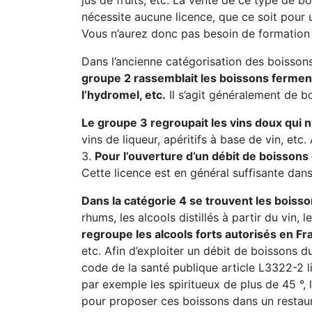
jus de fruits, etc. La vente de ce type de 
nécessite aucune licence, que ce soit pour
Vous n’aurez donc pas besoin de formation 
Dans l’ancienne catégorisation des boissons
groupe 2 rassemblait les boissons fermentée
l’hydromel, etc.
Il s’agit généralement de b
Le groupe 3 regroupait les vins doux qui 
vins de liqueur, apéritifs à base de vin, et
3.
Pour l’ouverture d’un débit de boissons
Cette licence est en général suffisante dan
Dans la catégorie 4 se trouvent les boisso
rhums, les alcools distillés à partir du vin, 
regroupe les alcools forts autorisés en Fr
etc. Afin d’exploiter un débit de boissons du
code de la santé publique article L3322-2 l
par exemple les spiritueux de plus de 45 °, l
pour proposer ces boissons dans un restaur