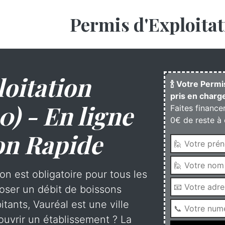
Permis d'Exploitat
oitation
🍾 Votre Permi
pris en charge
0) - En ligne
Faites finance
0€ de reste à 
on Rapide
on est obligatoire pour tous les
oser un débit de boissons
tants, Vauréal est une ville
uvrir un établissement ? La