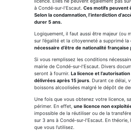
licence. Elles ne peuvent également pas suiv
à Condé-sur-l'Escaut.
Ces motifs peuvent êt
Selon la condamnation, l’interdiction d’acc
durer 5 ans.
Logiquement, il faut aussi être majeur (ou 
sur l’égalité et la citoyenneté a supprimé la
nécessaire d’être de nationalité française 
Si vous remplissez les conditions nécessai
mairie de Condé-sur-l'Escaut. Divers docume
seront à fournir.
La licence et l’autorisatio
délivrées après 15 jours
. Durant ce délai,
boissons alcoolisées malgré le dépôt de d
Une fois que vous obtenez votre licence, sac
périmer. En effet,
une licence non exploitée
impossible de la réutiliser ou de la transfé
sur 3 ans à Condé-sur-l'Escaut. En théorie, l
que vous l’utilisez.