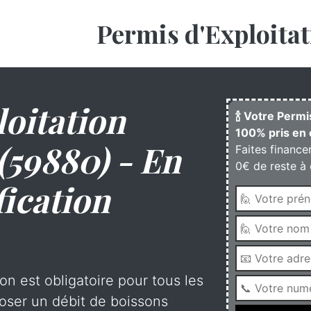
Permis d'Exploitat
oitation
🍾 Votre Permi
100% pris en 
(59880) - En
Faites finance
0€ de reste à 
fication
on est obligatoire pour tous les
oser un débit de boissons