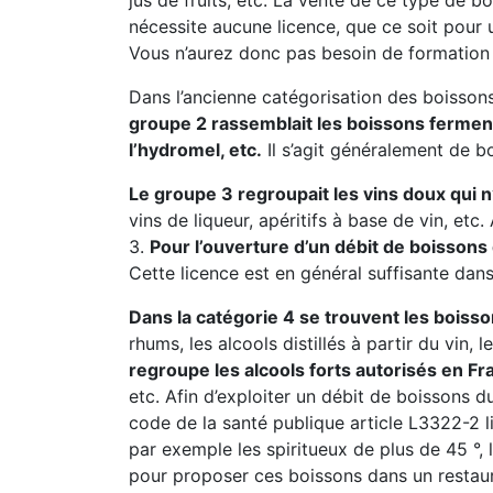
jus de fruits, etc. La vente de ce type de 
nécessite aucune licence, que ce soit pour
Vous n’aurez donc pas besoin de formation 
Dans l’ancienne catégorisation des boissons
groupe 2 rassemblait les boissons fermentée
l’hydromel, etc.
Il s’agit généralement de b
Le groupe 3 regroupait les vins doux qui 
vins de liqueur, apéritifs à base de vin, et
3.
Pour l’ouverture d’un débit de boissons
Cette licence est en général suffisante dan
Dans la catégorie 4 se trouvent les boisso
rhums, les alcools distillés à partir du vin, 
regroupe les alcools forts autorisés en Fr
etc. Afin d’exploiter un débit de boissons du
code de la santé publique article L3322-2 l
par exemple les spiritueux de plus de 45 °, l
pour proposer ces boissons dans un restaur