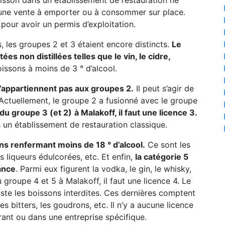
boisson dans un établissement de restauration ne
 une vente à emporter ou à consommer sur place.
pour avoir un permis d’exploitation.
, les groupes 2 et 3 étaient encore distincts.
Le
s non distillées telles que le vin, le cidre,
oissons à moins de 3 ° d’alcool.
n’appartiennent pas aux groupes 2.
Il peut s’agir de
c. Actuellement, le groupe 2 a fusionné avec le groupe
 du groupe 3 (et 2)
à Malakoff, il faut une licence 3.
s un établissement de restauration classique.
ns renfermant moins de 18 ° d’alcool.
Ce sont les
les liqueurs édulcorées, etc. Et enfin,
la catégorie 5
ance
. Parmi eux figurent la vodka, le gin, le whisky,
 groupe 4 et 5 à Malakoff, il faut une licence 4. Le
iste les boissons interdites. Ces dernières comptent
es bitters, les goudrons, etc. Il n’y a aucune licence
ant ou dans une entreprise spécifique.