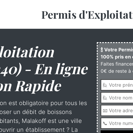
Permis d'Exploitat
oitation
🍾 Votre Permi
100% pris en 
40) - En ligne
Faites finance
0€ de reste à 
on Rapide
on est obligatoire pour tous les
oser un débit de boissons
itants, Malakoff est une ville
uvrir un établissement ? La