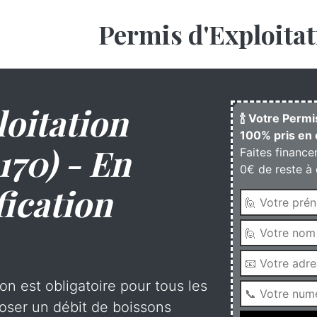
Permis d'Exploitat
oitation
🍾 Votre Perm
100% pris en 
170) - En
Faites finance
0€ de reste à 
fication
on est obligatoire pour tous les
oser un débit de boissons