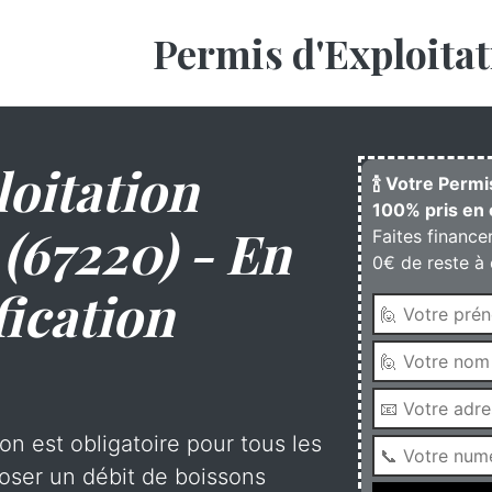
Permis d'Exploitat
oitation
🍾 Votre Permi
100% pris en 
(67220) - En
Faites finance
0€ de reste à 
fication
on est obligatoire pour tous les
oser un débit de boissons