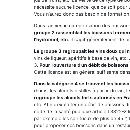
jus de fruits, etc. La vente de ce type de 
nécessite aucune licence, que ce soit pour
Vous n’aurez donc pas besoin de formation 
Dans l’ancienne catégorisation des boissons
groupe 2 rassemblait les boissons fermentée
l’hydromel, etc.
Il s’agit généralement de b
Le groupe 3 regroupait les vins doux qui 
vins de liqueur, apéritifs à base de vin, et
3.
Pour l’ouverture d’un débit de boissons
Cette licence est en général suffisante dan
Dans la catégorie 4 se trouvent les boisso
rhums, les alcools distillés à partir du vin, 
regroupe les alcools forts autorisés en Fr
etc. Afin d’exploiter un débit de boissons du
code de la santé publique article L3322-2 l
par exemple les spiritueux de plus de 45 °, l
pour proposer ces boissons dans un restaur