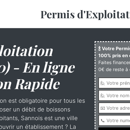
Permis d'Exploitat
oitation
🍾 Votre Permi
100% pris en 
) - En ligne
Faites finance
0€ de reste à 
on Rapide
on est obligatoire pour tous les
oser un débit de boissons
itants, Sannois est une ville
uvrir un établissement ? La