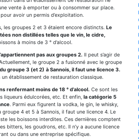
boisson dans un établissement de restauration ne
 une vente à emporter ou à consommer sur place.
pour avoir un permis d’exploitation.
, les groupes 2 et 3 étaient encore distincts.
Le
s non distillées telles que le vin, le cidre,
oissons à moins de 3 ° d’alcool.
n’appartiennent pas aux groupes 2.
Il peut s’agir de
c. Actuellement, le groupe 2 a fusionné avec le groupe
 du groupe 3 (et 2)
à Sannois, il faut une licence 3.
s un établissement de restauration classique.
ns renfermant moins de 18 ° d’alcool.
Ce sont les
les liqueurs édulcorées, etc. Et enfin,
la catégorie 5
ance
. Parmi eux figurent la vodka, le gin, le whisky,
 groupe 4 et 5 à Sannois, il faut une licence 4. Le
iste les boissons interdites. Ces dernières comptent
es bitters, les goudrons, etc. Il n’y a aucune licence
ant ou dans une entreprise spécifique.