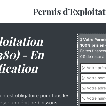
Permis d'Exploitat
oitation
🍾 Votre Permi
100% pris en 
380) - En
Faites finance
0€ de reste à 
fication
on est obligatoire pour tous les
oser un débit de boissons